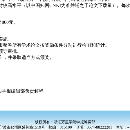
对较高水平（以中国知网CNKI为准并辅之于论文下载量）。每次
800元。
实施。
度学报整卷所有学术论文按奖励条件分别进行检测和统计。
领导审批。
布，并采取适当方式颁奖。
由学报编辑部负责解释。
二〇
版权所有：浙江万里学院学报编辑部
波市鄞州区盛莫路1519号 邮编：315100 电话：0574-88222281
网址：wlx