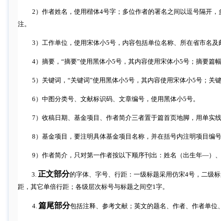
2
）
作者姓名，使用楷体
4
号字；多位作者的署名之间以逗号隔开，
注
。
3
）
工作单位，使用宋体小
5
号，内容包括单位名称、所在省市名及
4
）
摘要，“摘要”使用黑体小
5
号，其内容使用宋体小
5
号；摘要篇
5
）
关键词，“关键词”使用黑体小
5
号，其内容使用宋体小
5
号；关
6
）
中图分类号、文献标识码、文章编号，使用黑体小
5
号。
7
）
收稿日期、基金项目、作者简介三者置于篇首页地脚，用单实
8
）
基金项目，要注明具体基金项目名称，并在括号内注明项目编
9
）
作者简介，只对第一作者按以下顺序刊出：姓名（出生年—）
正文部分
3.
的字体、字号、行距：一级标题采用仿宋
4
号，二级标
距，其它单倍行距；各级层次标号与标题之间空
1
字。
篇尾部分
4.
包括注释、参考文献；英文的题名、作者、作者单位