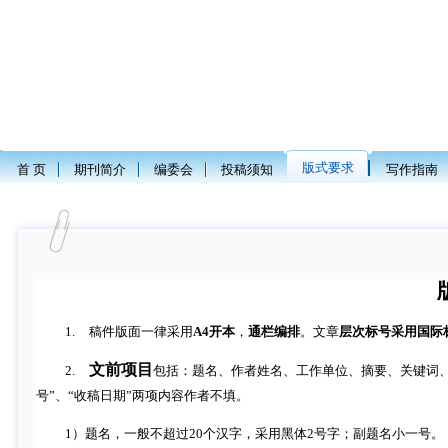
版式要求
首 页
期刊简介
编委会
投稿须知
写作指南
1.
稿件版面一律采用
A4
开本
，
通栏编排
。文章
层次标号采用国际
文前项目
2.
包括：题名、作者姓名、工作单位、摘要、关键词
号”、“收稿日期”两项内容作者不填。
1
）
题名，一般不超过
20
个汉字，采用黑体
2
号字；副题名小一号。