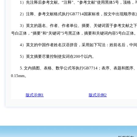
1
）先注释后参考文献。“注释”、“参考文献”使用黑体
5
号，顶格，
2
）注释、参考文献格式执行
GB7714
国家标准，按文中出现顺序依
3
）英文的题名、作者、作者单位、摘要、关键词置于参考文献之
号白正体，“摘要”和“关键词”
5
号黑正体，摘要和关键词内容
5
号白正体
4
）英文的中国作者姓名汉语拼音，采用如下写法：姓前名后，中
5
）英文摘要尽量控制使实词在
200
个以内。
5.
文内插图、表格、数学公式等执行
GB7714
；表序、表题和图序
0.15mm
。
版式示例1
版式示例2